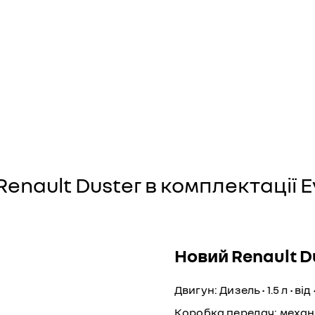
enault Duster в комплектації E
Новий Renault D
Двигун: Дизель • 1.5 л • від
Коробка передач: механ