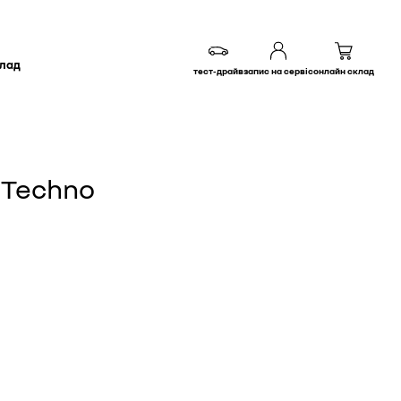
клад
тест-драйв
запис на сервіс
онлайн склад
 Techno