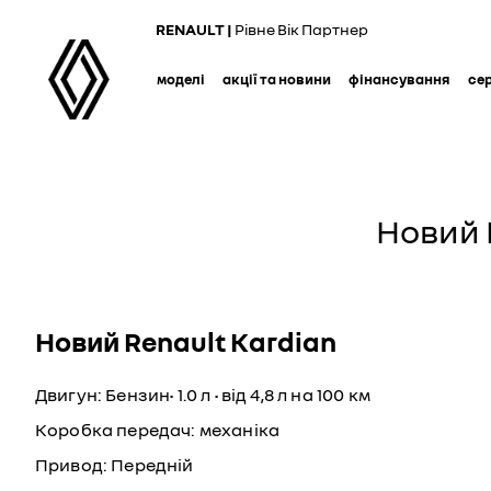
Skip
RENAULT |
Рівне Вік Партнер
to
main
моделі
акції та новини
фінансування
се
content
Новий 
Новий Renault Kardian
Двигун: Бензин• 1.0 л • від 4,8 л на 100 км
Коробка передач: механіка
Привод: Передній