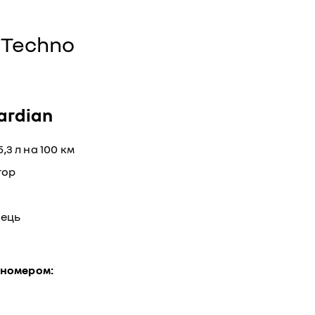
 Techno
ardian
5,3 л на 100 км
тор
нець
 номером: