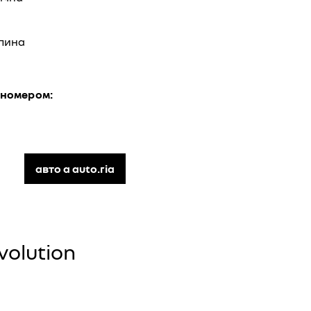
рлина
 номером:
авто а auto.ria
volution