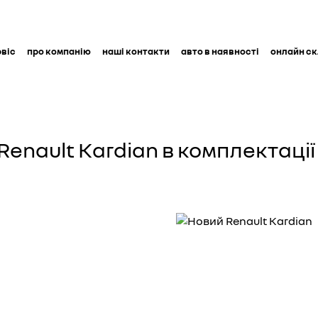
рвіс
про компанію
наші контакти
авто в наявності
онлайн с
Renault Kardian в комплектації