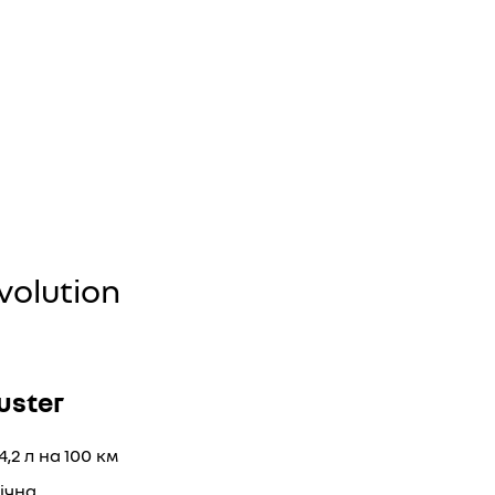
volution
uster
 4,2 л на 100 км
ічна