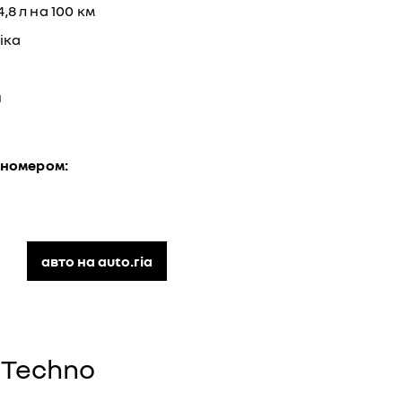
4,8 л на 100 км
іка
н
 номером:
авто на auto.ria
 Techno