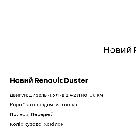
Новий R
Новий Renault Duster
Двигун: Дизель • 1.5 л • від 4,2 л на 100 км
Коробка передач: механіка
Привод: Передній
Колір кузова: Хакі лак