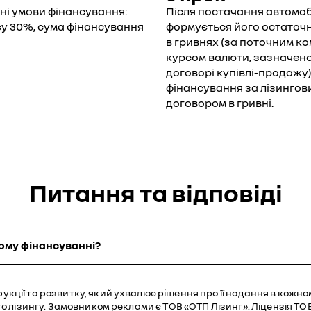
і умови фінансування:
Після постачання автомоб
у 30%, сума фінансування
формується його остаточн
в гривнях (за поточним к
курсом валюти, зазначено
договорі купівлі-продажу)
фінансування за лізингов
договором в гривні.
Питання та відповіді
вому фінансуванні?
кції та розвитку, який ухвалює рішення про її надання в кож
о лізингу. Замовником реклами є ТОВ «ОТП Лізинг». Ліцензія ТО