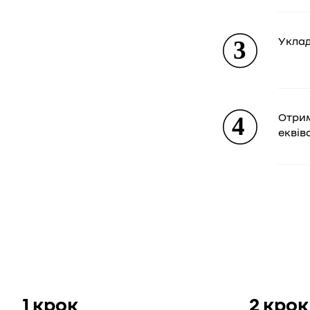
Уклад
Отрим
еквів
1 крок
2 крок