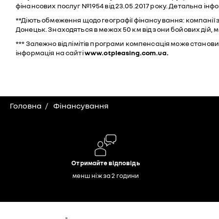
фінансових послуг №1954 від 23.05.2017 року. Детальна інф
**Діють обмеження щодо географії фінансування: компанії з
Донецьк. Знаходяться в межах 50 км від зони бойових дій, 
*** Залежно від лімітів програми компенсація може станов
інформація на сайті
www.otpleasing.com.ua.
Головна
Фінансування
Отримайте відповідь
менш ніж за 2 години