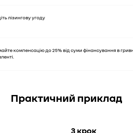
іть лізингову угоду
айте компенсацію до 25% від суми фінансування в грив
аленті.
Практичний приклад
3 крок