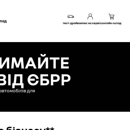
клад
тест-драйв
запис на сервіс
онлайн склад
ТРИМАЙТЕ
ВІД ЄБРР
автомобілів для