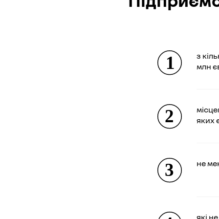
Підприємс
з кіл
млн є
місце
яких 
не ме
які н