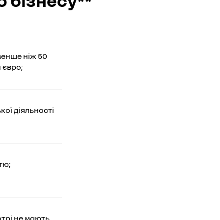
 бізнесу**
 менше ніж 50
 євро;
кої діяльності
тю;
отрі не мають