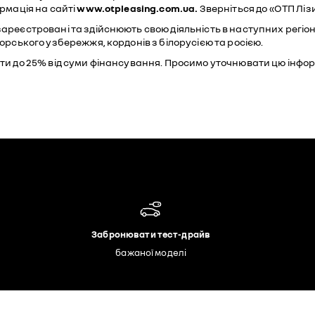
ормація на сайті
www.otpleasing.com.ua.
Зверніться до «ОТП Ліз
ареєстровані та здійснюють свою діяльність в наступних регіон
морського узбережжя, кордонів з білорусією та росією.
ити до 25% від суми фінансування. Просимо уточнювати цю інфо
Забронювати тест-драйв
бажаної моделі