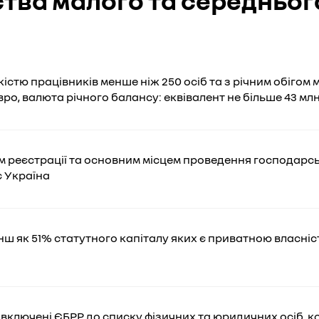
тва малого та середнього
ькістю працівників менше ніж 250 осіб та з річним обігом
вро, валюта річного балансу: еквівалент не більше 43 млн
м реєстрації та основним місцем проведення господарсь
є Україна
нш як 51% статутного капіталу яких є приватною власніс
е включені ЄБРР до списку фізичних та юридичних осіб, к