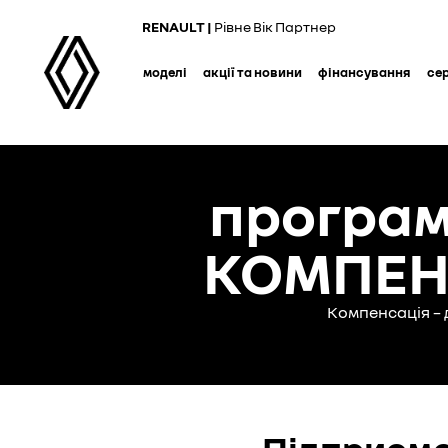
Skip
RENAULT |
Рівне Вік Партнер
to
main
моделі
акції та новини
фінансування
се
content
програм
КОМПЕНС
Компенсація – 