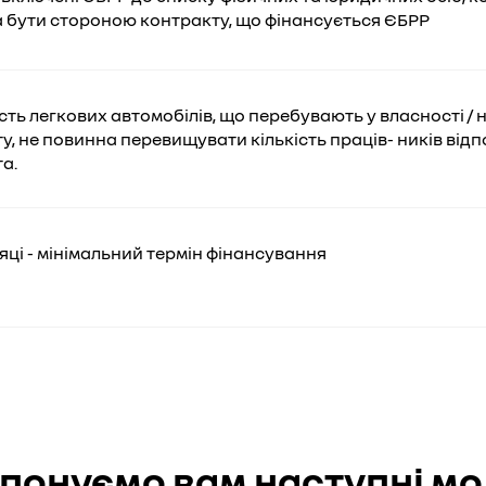
 бути стороною контракту, що фінансується ЄБРР
ість легкових автомобілів, що перебувають у власності / н
ту, не повинна перевищувати кількість праців- ників від
та.
сяці - мінімальний термін фінансування
понуємо вам наступні мо