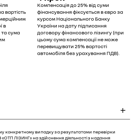
іля
Компенсація до 25% від суми
а вартість
фінансування фіксується в євро за
омерційним
курсом Національного Банку
ї в
України на дату підписання
 та сума
договору фінансового лізингу (при
им
цьому сума компенсації не може
перевищувати 25% вартості
автомобіля без урахування ПДВ).
ному конкретному випадку за результатами перевірки
В «ОТП ЛІЗИНГ» на здійснення діяльності з надання