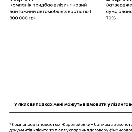
Компанія придбає в лізинг новий
Затверджен
вантажний автомобіль з вартістю 1
сума аванс
800 000 грн.
70%
У яких випадках мені можуть відмовити у лізинго
* Компенсація надається Європейським банком з реконстру
документів клієнта та після укладання договору фінансовог