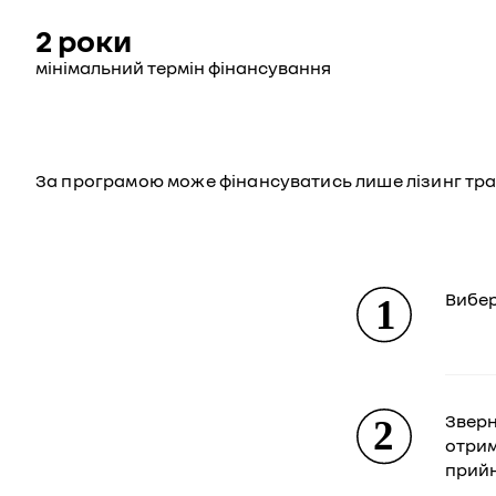
2 роки
мінімальний термін фінансування
За програмою може фінансуватись лише лізинг тра
Вибер
Зверн
отрим
прийн