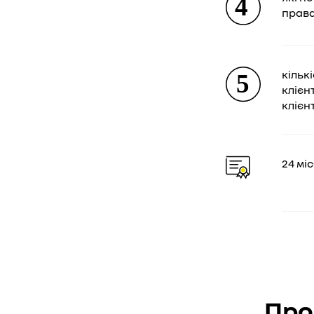
права
кільк
клієн
клієн
24 мі
Про