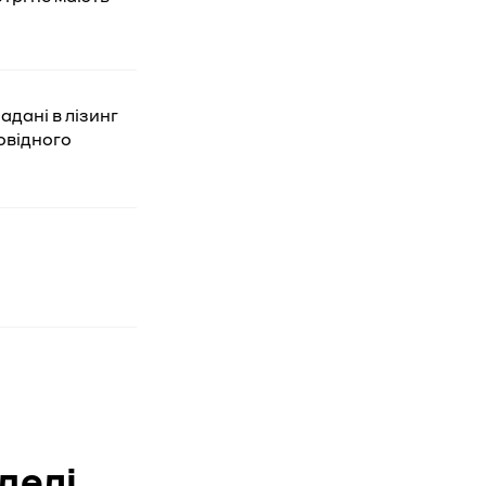
адані в лізинг
повідного
делі