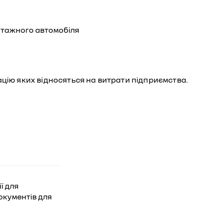
нтажного автомобіля
цію яких відносяться на витрати підприємства.
ї для
окументів для