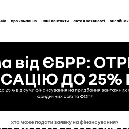
рвіс
про компанію
наші контакти
авто в наявності
онлайн с
а від ЄБРР: О
АЦІЮ ДО 25% 
до 25% від суми фінансування на придбання вантажних 
юридичних осіб та ФОП*
хто може подати заявку на фінансування?