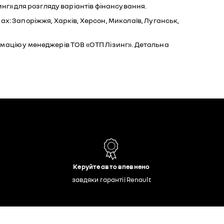
инг» для розгляду варіантів фінансування.
ах: Запоріжжя, Харків, Херсон, Миколаїв, Луганськ,
рмацію у менеджерів ТОВ «ОТП Лізинг». Детальна
Керуйте авто впевнено
завдяки гарантії Renault