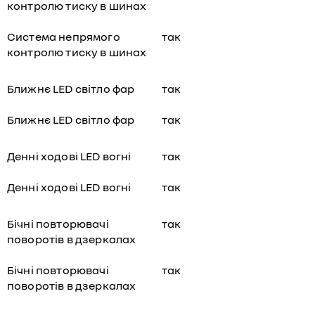
контролю тиску в шинах
Система непрямого
так
контролю тиску в шинах
Ближнє LED світло фар
так
Ближнє LED світло фар
так
Денні ходові LED вогні
так
Денні ходові LED вогні
так
Бічні повторювачі
так
поворотів в дзеркалах
Бічні повторювачі
так
поворотів в дзеркалах