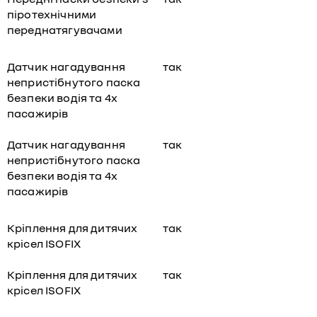
піротехнічними
переднатягувачами
Датчик нагадування
так
непристібнутого паска
безпеки водія та 4х
пасажирів
Датчик нагадування
так
непристібнутого паска
безпеки водія та 4х
пасажирів
Кріплення для дитячих
так
крісел ISOFIX
Кріплення для дитячих
так
крісел ISOFIX