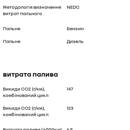
Методологія визначення
NEDC
витрат пального
Пальне
Бензин
Пальне
Дизель
витрата палива
Викиди СО2 (г/км),
147
комбінований цикл
Викиди СО2 (г/км),
123
комбінований цикл
Витрати палива (л/100км),
6,5