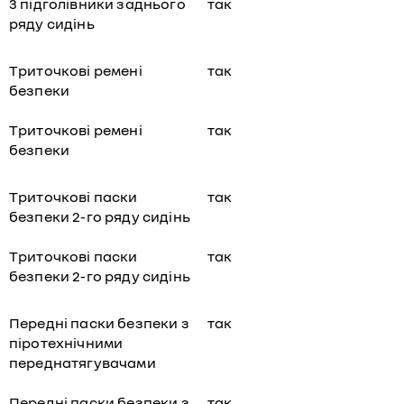
3 підголівники заднього
так
ряду сидінь
Триточкові ремені
так
безпеки
Триточкові ремені
так
безпеки
Триточкові паски
так
безпеки 2-го ряду сидінь
Триточкові паски
так
безпеки 2-го ряду сидінь
Передні паски безпеки з
так
піротехнічними
переднатягувачами
Передні паски безпеки з
так