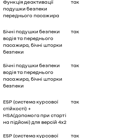
Функція деактивації
так
подушки безпеки
переднього пасажира
Бічні подушки безпеки
так
водія та переднього
пасажира, бічні шторки
безпеки
Бічні подушки безпеки
так
водія та переднього
пасажира, бічні шторки
безпеки
ESP (система курсової
так
стійкості) +
HSA(допомога при старті
на підйомі) для версій 4х2
ESP (система курсової
так