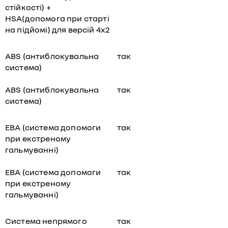
стійкості) +
HSA(допомога при старті
на підйомі) для версій 4х2
ABS (антиблокувальна
так
система)
ABS (антиблокувальна
так
система)
EBA (система допомоги
так
при екстреному
гальмуванні)
EBA (система допомоги
так
при екстреному
гальмуванні)
Система непрямого
так