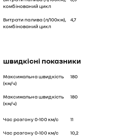
комбінований цикл
Витрати палива (л/100км),
4,7
комбінований цикл
швидкісні показники
Максимальна швидкість
180
(км/ч)
Максимальна швидкість
180
(км/ч)
Час розгону 0-100 км/с
11
Час розгону 0-100 км/с
10,2