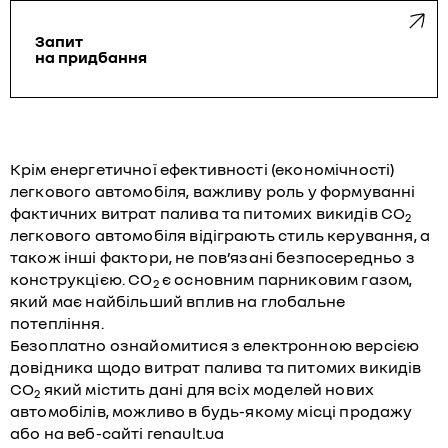
Запит
на придбання
Крім енергетичної ефективності (економічності)
легкового автомобіля, важливу роль у формуванні
фактичних витрат палива та питомих викидів CO
2
легкового автомобіля відіграють стиль керування, а
також інші фактори, не пов’язані безпосередньо з
конструкцією. CO
є основним парниковим газом,
2
який має найбільший вплив на глобальне
потепління.
Безоплатно ознайомитися з електронною версією
довідника щодо витрат палива та питомих викидів
CO
який містить дані для всіх моделей нових
2
автомобілів, можливо в будь-якому місці продажу
або на веб-сайті
renault.ua