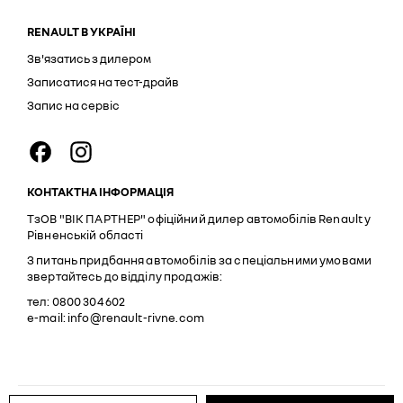
RENAULT В УКРАЇНІ
Зв'язатись з дилером
Записатися на тест-драйв
Запис на сервіс
КОНТАКТНА ІНФОРМАЦІЯ
ТзОВ "ВІК ПАРТНЕР" офіційний дилер автомобілів Renault у
Рівненській області
З питань придбання автомобілів за спеціальними умовами
звертайтесь до відділу продажів:
тел: 0800 304 602
e-mail: info@renault-rivne.com