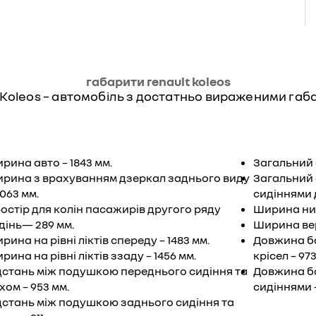
габарити renault koleos
Koleos – автомобіль з достатньо вираженими габ
рина авто – 1843 мм.
Загальний 
рина з врахуванням дзеркал заднього виду
Загальний 
2063 мм.
сидіннями д
остір для колін пасажирів другого ряду
Ширина ниж
дінь— 289 мм.
Ширина вер
рина на рівні ліктів спереду – 1483 мм.
Довжина ба
рина на рівні ліктів ззаду – 1456 мм.
крісел – 973
дстань між подушкою переднього сидіння та
Довжина б
хом – 953 мм.
сидіннями –
дстань між подушкою заднього сидіння та