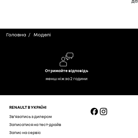
да
Головна
Моделі
Отримайте відповідь
менш ніж за 2 години
RENAULT В УКРАЇНІ
Зв'язатись з дилером
Записатися на тест-драйв
Запис на сервіс