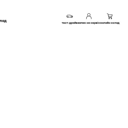
клад
тест-драйв
запис на сервіс
онлайн склад