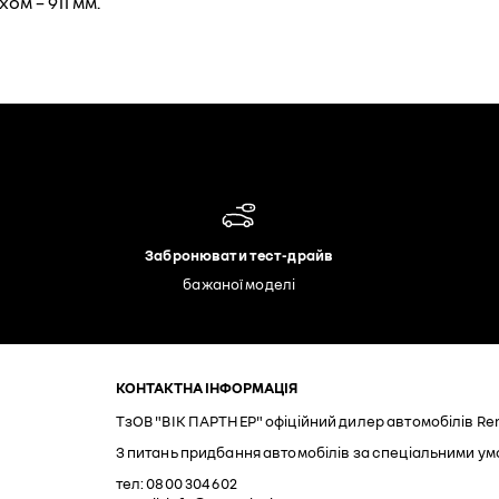
хом – 911 мм.
Забронювати тест-драйв
бажаної моделі
КОНТАКТНА ІНФОРМАЦІЯ
ТзОВ "ВІК ПАРТНЕР" офіційний дилер автомобілів Ren
З питань придбання автомобілів за спеціальними ум
тел: 0800 304 602