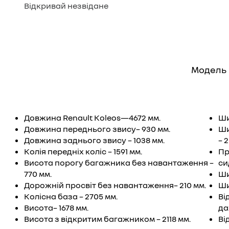
Відкривай незвідане
Модель 
Довжина Renault Koleos—4672 мм.
Ши
Довжина переднього звису– 930 мм.
Ши
Довжина заднього звису – 1038 мм.
– 
Колія передніх коліс – 1591 мм.
Пр
Висота порогу багажника без навантаження –
си
770 мм.
Ши
Дорожній просвіт без навантаження– 210 мм.
Ши
Колісна база – 2705 мм.
Ві
Висота– 1678 мм.
да
Висота з відкритим багажником – 2118 мм.
Ві