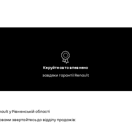
Керуйте авто впевнено
завдяки гарантії Renault
ault у Рівненській області
овами звертайтесь до відділу продажів: