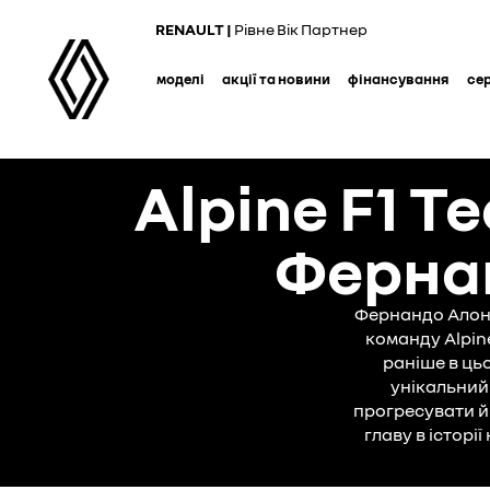
Skip
RENAULT |
Рівне Вік Партнер
to
main
моделі
акції та новини
фінансування
се
content
Alpine F1 
Фернан
Фернандо Алонсо
команду Alpin
раніше в ць
унікальний
прогресувати й
главу в історі