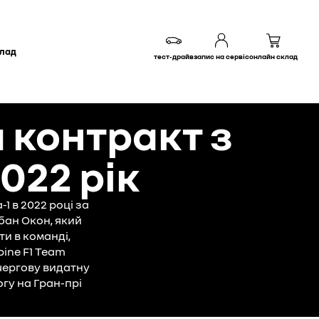
клад
тест-драйв
запис на сервіс
онлайн склад
 контракт з
022 рік
1 в 2022 році за
бан Окон, який
и в команді,
ine F1 Team
чергову видатну
огу на Гран-прі