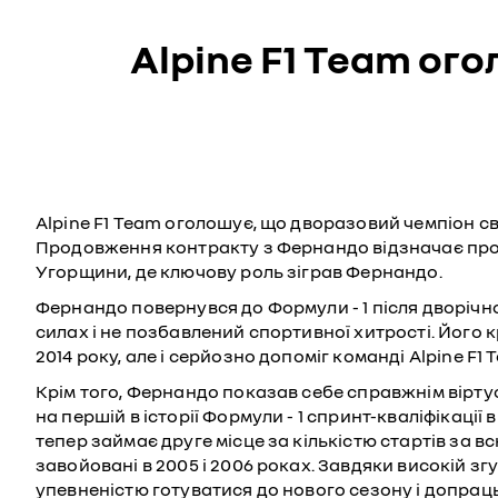
Alpine F1 Team ог
Alpine F1 Team оголошує, що дворазовий чемпіон с
Продовження контракту з Фернандо відзначає прод
Угорщини, де ключову роль зіграв Фернандо.
Фернандо повернувся до Формули - 1 після дворічної
силах і не позбавлений спортивної хитрості. Його к
2014 року, але і серйозно допоміг команді Alpine F
Крім того, Фернандо показав себе справжнім вірту
на першій в історії Формули - 1 спринт-кваліфікації
тепер займає друге місце за кількістю стартів за вс
завойовані в 2005 і 2006 роках. Завдяки високій зг
упевненістю готуватися до нового сезону і допраць