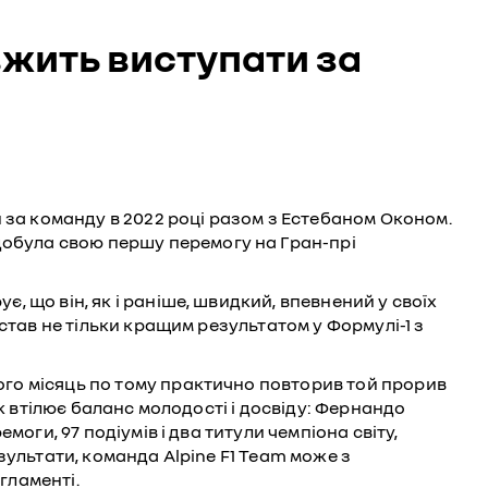
вжить виступати за
за команду в 2022 році разом з Естебаном Оконом.
добула свою першу перемогу на Гран-прі
, що він, як і раніше, швидкий, впевнений у своїх
 став не тільки кращим результатом у Формулі-1 з
ого місяць по тому практично повторив той прорив
ік втілює баланс молодості і досвіду: Фернандо
моги, 97 подіумів і два титули чемпіона світу,
езультати, команда Alpine F1 Team може з
гламенті.