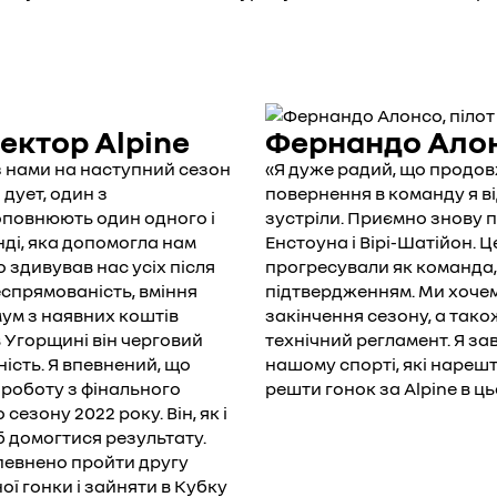
ектор Alpine
Фернандо Алонс
 нами на наступний сезон
«Я дуже радий, що продовж
дует, один з
повернення в команду я ві
оповнюють один одного і
зустріли. Приємно знову 
ді, яка допомогла нам
Енстоуна і Вірі-Шатійон. 
здивував нас усіх після
прогресували як команда, 
еспрямованість, вміння
підтвердженням. Ми хочем
мум з наявних коштів
закінчення сезону, а тако
 Угорщині він черговий
технічний регламент. Я за
ність. Я впевнений, що
нашому спорті, які нарешті
роботу з фінального
решти гонок за Alpine в ц
сезону 2022 року. Він, як і
об домогтися результату.
впевнено пройти другу
ї гонки і зайняти в Кубку