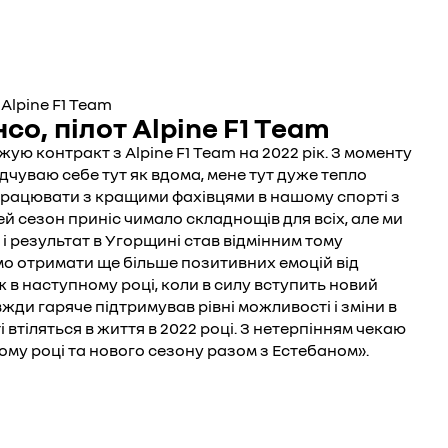
о, пілот Alpine F1 Team
ую контракт з Alpine F1 Team на 2022 рік. З моменту
дчуваю себе тут як вдома, мене тут дуже тепло
працювати з кращими фахівцями в нашому спорті з
Цей сезон приніс чимало складнощів для всіх, але ми
і результат в Угорщині став відмінним тому
о отримати ще більше позитивних емоцій від
ж в наступному році, коли в силу вступить новий
вжди гаряче підтримував рівні можливості і зміни в
 втіляться в життя в 2022 році. З нетерпінням чекаю
ьому році та нового сезону разом з Естебаном».