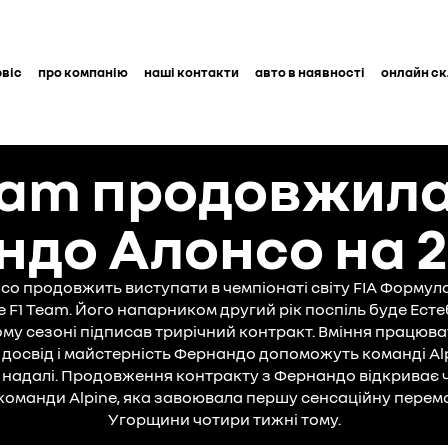
рвіс
про компанію
наші контакти
авто в наявності
онлайн с
Team продовжила
до Алонсо на 2
 продовжить виступати в чемпіонаті світу FIA Формула-
e F1 Team. Його напарником другий рік поспіль буде Есте
ому сезоні підписав трирічний контракт. Вміння працюват
 досвід і майстерність Фернандо допоможуть команді Alp
 надалі. Продовження контракту з Фернандо відкриває 
ї команди Alpine, яка завоювала першу сенсаційну перем
Угорщини чотири тижні тому.