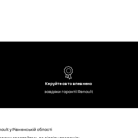
Керуйте авто впевнено
завдяки гарантії Renault
ault у Рівненській області