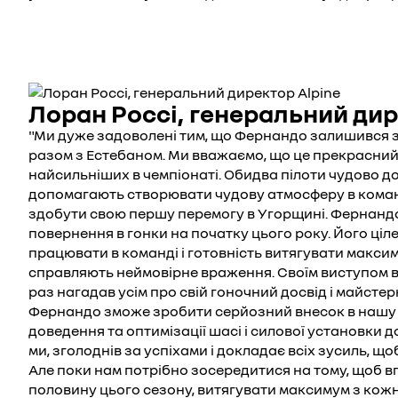
Лоран Россі, генеральний дир
"Ми дуже задоволені тим, що Фернандо залишився з
разом з Естебаном. Ми вважаємо, що це прекрасний 
найсильніших в чемпіонаті. Обидва пілоти чудово д
допомагають створювати чудову атмосферу в коман
здобути свою першу перемогу в Угорщині. Фернандо 
повернення в гонки на початку цього року. Його ціл
працювати в команді і готовність витягувати макси
справляють неймовірне враження. Своїм виступом в
раз нагадав усім про свій гоночний досвід і майстер
Фернандо зможе зробити серйозний внесок в нашу 
доведення та оптимізації шасі і силової установки до 
ми, зголоднів за успіхами і докладає всіх зусиль, щ
Але поки нам потрібно зосередитися на тому, щоб 
половину цього сезону, витягувати максимум з кожно