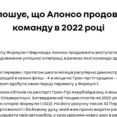
олошує, що Алонсо продо
команду в 2022 році
віту Формули-1 Фернандо Алонсо продовжить виступати 
овження успішної співпраці, в рамках якої команда з
 перерви і протягом шести місяців регулярно демонструє
ращий в сезоні фініш - 4-е місце на Гран-прі Угорщини -
1 Team здобути свою першу перемогу у Формулі-1.
озом обгонів на рестарті Гран-Прі Азербайджану, а всь
 в Сільверстоуні. Затверджений тандем пілотів на 2022 р
ю історію Формули-1 (322). На його рахунку також 32 Пере
уртованості і бойовому духу, який вже приніс видатні р
овувати свій автомобіль з урахуванням нових змін в ре