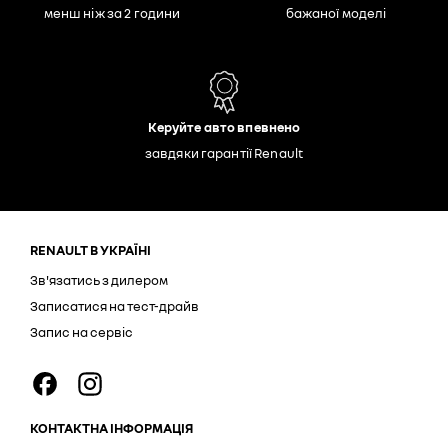
менш ніж за 2 години
бажаної моделі
Керуйте авто впевнено
завдяки гарантії Renault
RENAULT В УКРАЇНІ
Зв'язатись з дилером
Записатися на тест-драйв
Запис на сервіс
КОНТАКТНА ІНФОРМАЦІЯ