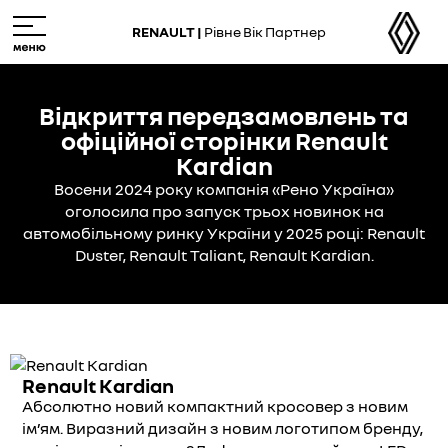
Skip
M
to
e
RENAULT |
Рівне Вік Партнер
main
n
content
u
Відкриття передзамовлень та
офіційної сторінки Renault
Kardian
Восени 2024 року компанія «Рено Україна»
оголосила про запуск трьох новинок на
автомобільному ринку України у 2025 році: Renault
Duster, Renault Taliant, Renault Kardian.
Renault Kardian
Абсолютно новий компактний кросовер з новим
ім’ям. Виразний дизайн з новим логотипом бренду,