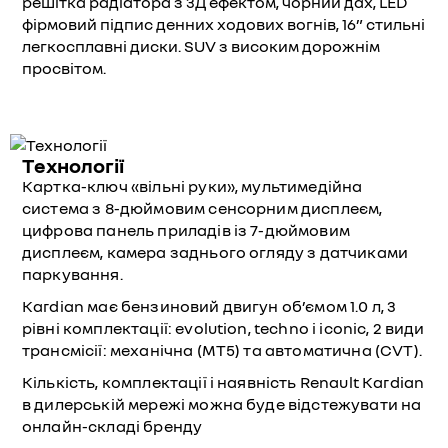
решітка радіатора з 3Д ефектом, чорний дах, LED
фірмовий підпис денних ходових вогнів, 16” стильні
легкосплавні диски. SUV з високим дорожнім
просвітом.
Технології
Картка-ключ «вільні руки», мультимедійна
система з 8-дюймовим сенсорним дисплеєм,
цифрова панель приладів із 7-дюймовим
дисплеєм, камера заднього огляду з датчиками
паркування.
Kardian має бензиновий двигун об’ємом 1.0 л, 3
рівні комплектації: evolution, techno і iconic, 2 види
трансмісії: механічна (MT5) та автоматична (CVT).
Кількість, комплектації і наявність Renault Kardian
в дилерській мережі можна буде відстежувати на
онлайн-складі бренду